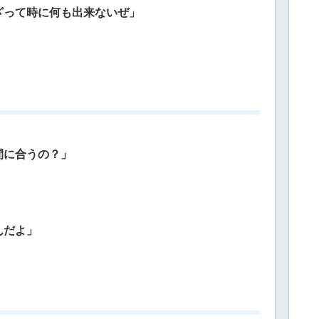
ざって時に何も出来ないぜ」
間に合うの？」
んだよ」