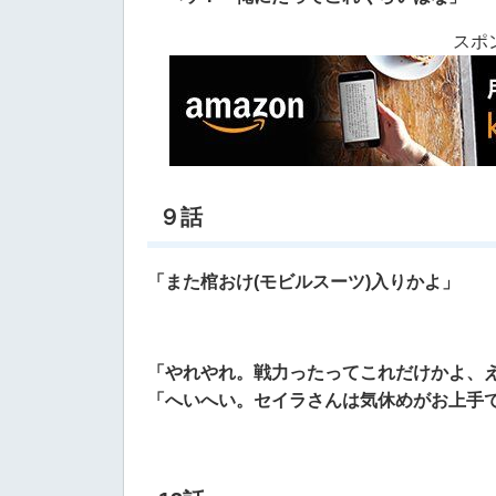
スポ
９話
「また棺おけ(モビルスーツ)入りかよ」
「やれやれ。戦力ったってこれだけかよ、
「へいへい。セイラさんは気休めがお上手