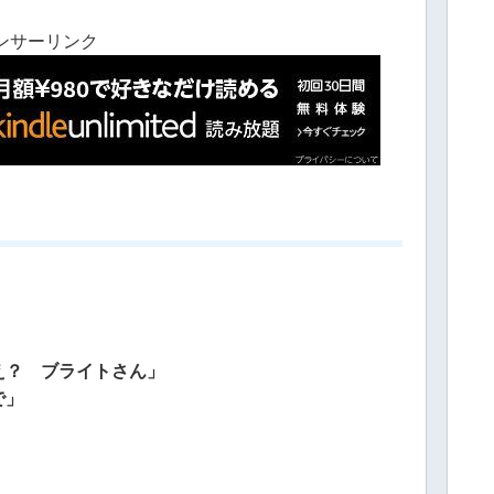
ンサーリンク
え？ ブライトさん」
で」