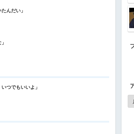
いたんだい」
な」
 いつでもいいよ」
」