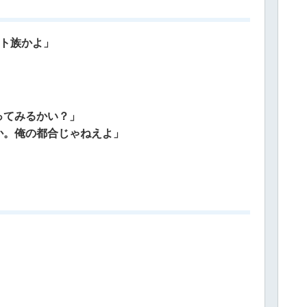
ート族かよ」
ってみるかい？」
か。俺の都合じゃねえよ」