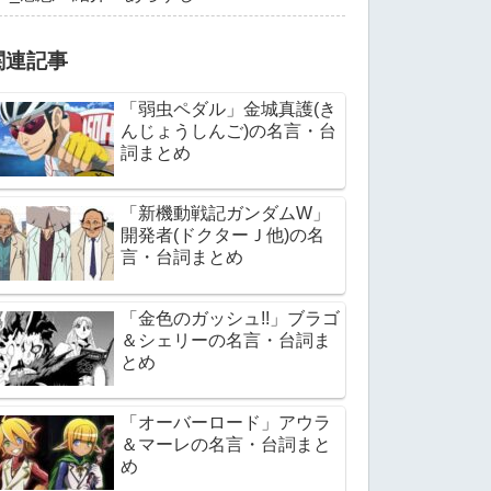
関連記事
「弱虫ペダル」金城真護(き
んじょうしんご)の名言・台
詞まとめ
「新機動戦記ガンダムW」
開発者(ドクターＪ他)の名
言・台詞まとめ
「金色のガッシュ!!」ブラゴ
＆シェリーの名言・台詞ま
とめ
「オーバーロード」アウラ
＆マーレの名言・台詞まと
め