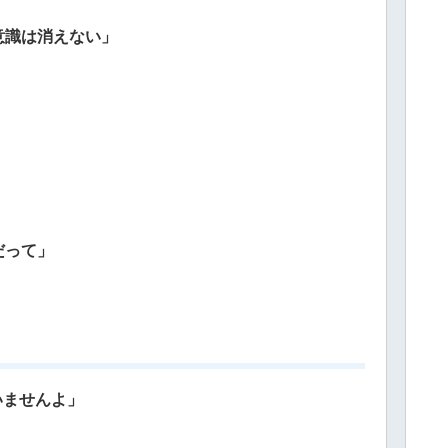
意識は消えない」
だって」
いませんよ」