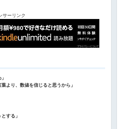
ンサーリンク
わ」
言葉より、数値を信じると思うから」
」
うとする」