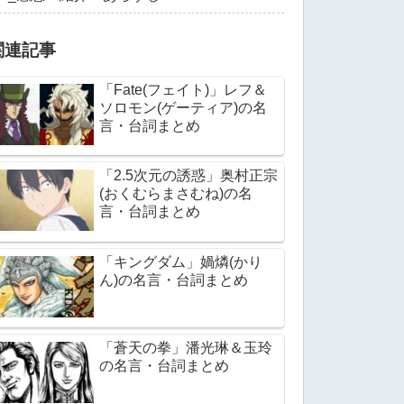
関連記事
「Fate(フェイト)」レフ＆
ソロモン(ゲーティア)の名
言・台詞まとめ
「2.5次元の誘惑」奥村正宗
(おくむらまさむね)の名
言・台詞まとめ
「キングダム」媧燐(かり
ん)の名言・台詞まとめ
「蒼天の拳」潘光琳＆玉玲
の名言・台詞まとめ