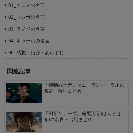
01_アニメの名言
02_マンガの名言
03_ラノベの名言
04_キャラ別の名言
06_感想・紹介・あらすじ
関連記事
「機動戦士ガンダム」ランバ・ラルの
名言・台詞まとめ
「刃牙シリーズ」範馬刃牙(はんまば
き)の名言・台詞まとめ