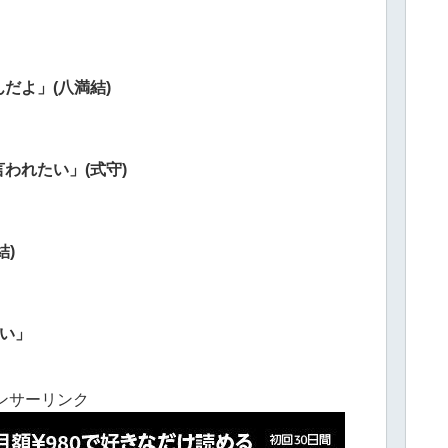
だよ」(八満結)
われたい」(式守)
)
さい」
ンサーリンク