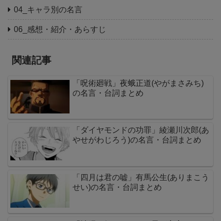
04_キャラ別の名言
06_感想・紹介・あらすじ
関連記事
「呪術廻戦」夜蛾正道(やがまさみち)
の名言・台詞まとめ
「ダイヤモンドの功罪」綾瀬川次郎(あ
やせがわじろう)の名言・台詞まとめ
「四月は君の嘘」有馬公生(ありまこう
せい)の名言・台詞まとめ