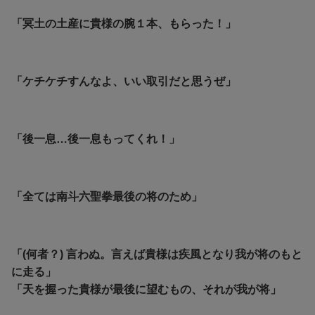
「冥土の土産に貴様の腕１本、もらった！」
「ケチケチすんなよ、いい取引だと思うぜ」
「後一息…後一息もってくれ！」
「全ては南斗六聖拳最後の将のため」
「(何者？) 言わぬ。言えば貴様は疾風となり我が将のもと
に走る」
「天を握った貴様が最後に望むもの、それが我が将」