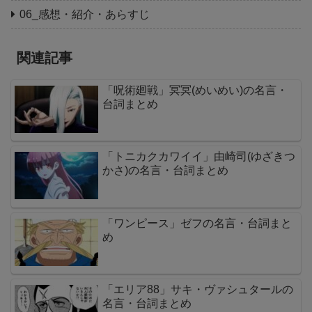
06_感想・紹介・あらすじ
関連記事
「呪術廻戦」冥冥(めいめい)の名言・
台詞まとめ
「トニカクカワイイ」由崎司(ゆざきつ
かさ)の名言・台詞まとめ
「ワンピース」ゼフの名言・台詞まと
め
「エリア88」サキ・ヴァシュタールの
名言・台詞まとめ