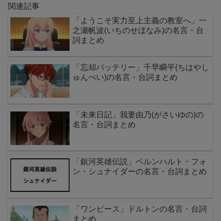
関連記事
「ようこそ実力至上主義の教室へ」一
之瀬帆波(いちのせほなみ)の名言・台
詞まとめ
「忘却バッテリー」千早瞬平(ちはやし
ゅんぺい)の名言・台詞まとめ
「未来日記」我妻由乃(がさいゆの)の
名言・台詞まとめ
「銀河英雄伝説」ベルンハルト・フォ
ン・シュナイダーの名言・台詞まとめ
「ワンピース」ドルトンの名言・台詞
まとめ