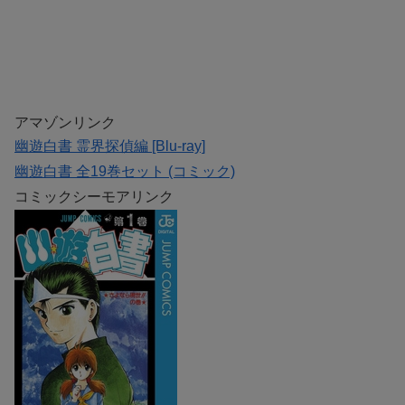
アマゾンリンク
幽遊白書 霊界探偵編 [Blu-ray]
幽遊白書 全19巻セット (コミック)
コミックシーモアリンク