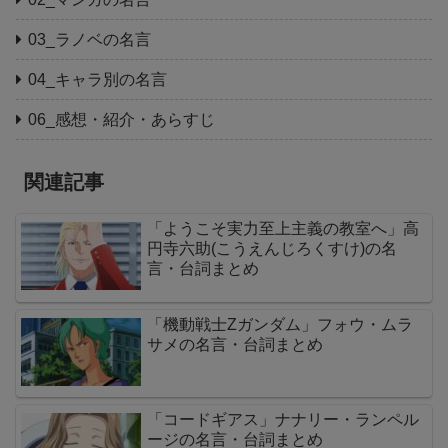
03_ラノベの名言
04_キャラ別の名言
06_感想・紹介・あらすじ
関連記事
「ようこそ実力至上主義の教室へ」高
円寺六助(こうえんじろくすけ)の名
言・台詞まとめ
「機動戦士Zガンダム」フォウ・ムラ
サメの名言・台詞まとめ
「コードギアス」ナナリー・ランペル
ージの名言・台詞まとめ