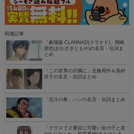
関連記事
「劇場版 CLANNAD(クラナド)」岡崎
朋也(おかざきともや)の名言・台詞ま
とめ
「この世界の片隅に」北條周作＆黒村
径子の名言・台詞まとめ
「北斗の拳」ハンの名言・台詞まとめ
「クラスで２番目に可愛い女の子と友
だちになった」前原真樹(まえはらま