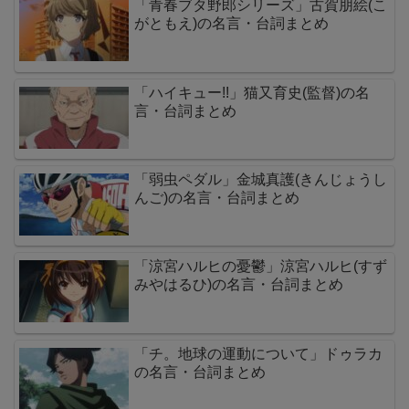
「青春ブタ野郎シリーズ」古賀朋絵(こ
がともえ)の名言・台詞まとめ
「ハイキュー!!」猫又育史(監督)の名
言・台詞まとめ
「弱虫ペダル」金城真護(きんじょうし
んご)の名言・台詞まとめ
「涼宮ハルヒの憂鬱」涼宮ハルヒ(すず
みやはるひ)の名言・台詞まとめ
「チ。地球の運動について」ドゥラカ
の名言・台詞まとめ