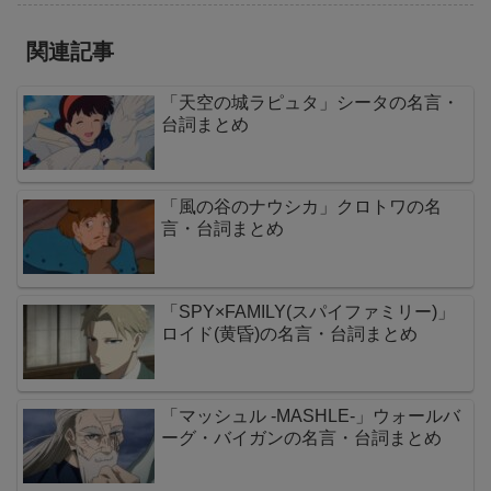
関連記事
「天空の城ラピュタ」シータの名言・
台詞まとめ
「風の谷のナウシカ」クロトワの名
言・台詞まとめ
「SPY×FAMILY(スパイファミリー)」
ロイド(黄昏)の名言・台詞まとめ
「マッシュル -MASHLE-」ウォールバ
ーグ・バイガンの名言・台詞まとめ