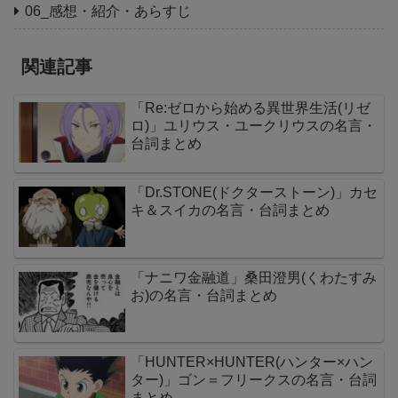
06_感想・紹介・あらすじ
関連記事
「Re:ゼロから始める異世界生活(リゼ
ロ)」ユリウス・ユークリウスの名言・
台詞まとめ
「Dr.STONE(ドクターストーン)」カセ
キ＆スイカの名言・台詞まとめ
「ナニワ金融道」桑田澄男(くわたすみ
お)の名言・台詞まとめ
「HUNTER×HUNTER(ハンター×ハン
ター)」ゴン＝フリークスの名言・台詞
まとめ