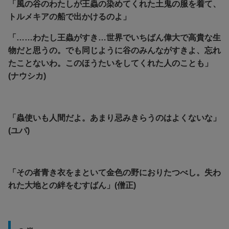
「風の谷のわたしが王蟲の染めてくれた土鬼の服を着て、
トルメキアの船で出かけるのよ」
「……わたし王蟲がすき…世界でいちばん偉大で高貴な生
物だと思うの。でも同じように谷のみんながすきよ、忘れ
たことないわ。このほうたいをしてくれた人のことも」
(ナウシカ)
「蟲使いも人間だよ。あまり忌みきらうのはよくないな」
(ユパ)
「その者青き衣をまといて金色の野におりたつべし。失わ
れた大地との絆をむすばん」(僧正)