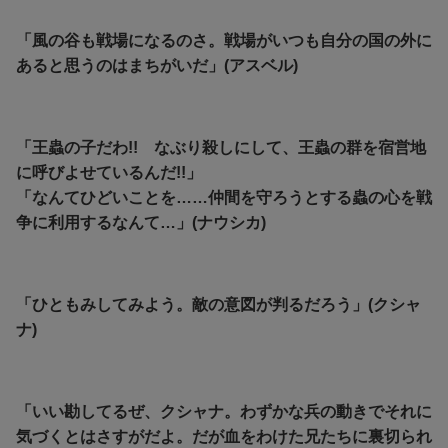
「風の谷も戦場になるのさ。戦場がいつも自分の国の外に
あると思うのはまちがいだ」(アスベル)
「王蟲の子だわ!! なぶり殺しにして、王蟲の群を宿営地
に呼びよせているんだ!!」
「なんてひどいことを……仲間を守ろうとする蟲の心を戦
争に利用するなんて…」(ナウシカ)
「ひともみしてみよう。敵の意図が判るだろう」(クシャ
ナ)
「いい勘してるぜ、クシャナ。わずかな兵の動きでそれに
気づくとはさすがだよ。だが血をわけた兄たちに裏切られ