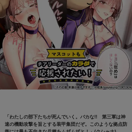
「わたしの部下たちが死んでいく。バカな!! 第三軍は神
速の機動攻撃を旨とする装甲集団だぞ。このような拠点防
衛には最も不向きな兵種をムザムザと！」(クシャナ)