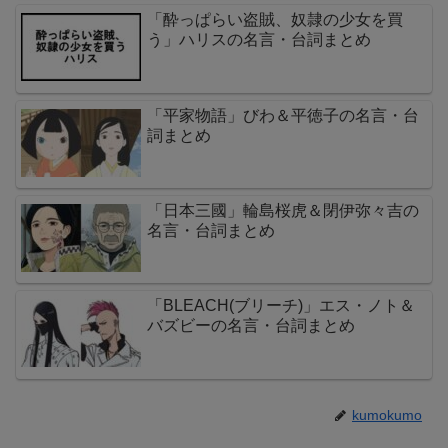
「酔っぱらい盗賊、奴隷の少女を買
う」ハリスの名言・台詞まとめ
「平家物語」びわ＆平徳子の名言・台
詞まとめ
「日本三國」輪島桜虎＆閉伊弥々吉の
名言・台詞まとめ
「BLEACH(ブリーチ)」エス・ノト＆
バズビーの名言・台詞まとめ
kumokumo