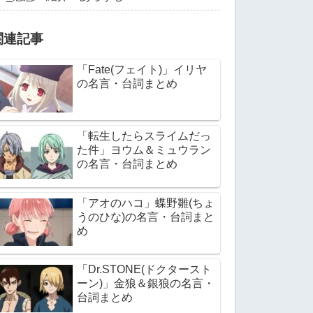
関連記事
「Fate(フェイト)」イリヤ
の名言・台詞まとめ
「転生したらスライムだっ
た件」ヨウム＆ミュウラン
の名言・台詞まとめ
「アオのハコ」蝶野雛(ちょ
うのひな)の名言・台詞まと
め
「Dr.STONE(ドクタースト
ーン)」金狼＆銀狼の名言・
台詞まとめ