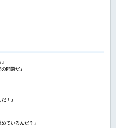
る」
間の問題だ」
んだ！」
眺めているんだ？」