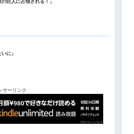
数の巨人に占領される！」
たいに」
ンサーリンク