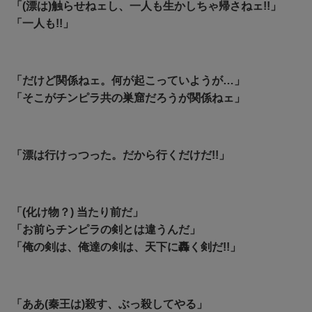
「(漂は)触らせねェし、一人も生かしちゃ帰さねェ!!」
「一人も!!」
「だけど関係ねェ。何が起こっていようが…」
「そこがチンピラ共の巣窟だろうが関係ねェ」
「漂は行けっつった。だから行くだけだ!!」
「(化け物？) 当たり前だ」
「お前らチンピラの剣とは違うんだ」
「俺の剣は、俺達の剣は、天下に轟く剣だ!!」
「ああ(秦王は)殺す、ぶっ殺してやる」