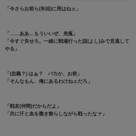
「今さらお前ら(朱凶)に用はねェ」
「……ああ…もういいぜ、羌瘣」
「今すぐ失せろ。一緒に戦場行った誼(よし)みで見逃して
やる」
「(忠義？) はぁ？ バカか、お前」
「そんなもん、俺にあるわけねェだろ」
「戦友(仲間)だからだよ」
「共に汗と血を撒き散らしながら戦ったなァ」