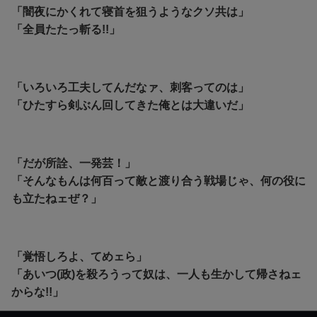
「闇夜にかくれて寝首を狙うようなクソ共は」
「全員たたっ斬る!!」
「いろいろ工夫してんだなァ、刺客ってのは」
「ひたすら剣ぶん回してきた俺とは大違いだ」
「だが所詮、一発芸！」
「そんなもんは何百って敵と渡り合う戦場じゃ、何の役に
も立たねェぜ？」
「覚悟しろよ、てめェら」
「あいつ(政)を殺ろうって奴は、一人も生かして帰さねェ
からな!!」