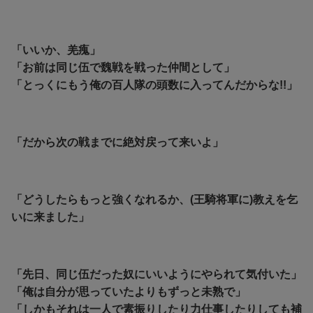
「いいか、羌瘣」
「お前は同じ伍で魏戦を戦った仲間として」
「とっくにもう俺の百人隊の頭数に入ってんだからな!!」
「だから次の戦までに絶対戻って来いよ」
「どうしたらもっと強くなれるか、(王騎将軍に)教えを乞
いに来ました」
「先日、同じ伍だった奴にいいようにやられて気付いた」
「俺は自分が思っていたよりもずっと未熟で」
「しかもそれは一人で素振りしたり力仕事したりしても補