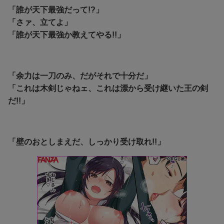
「誰が天下最強だって!?」
「さァ、立てよ」
「誰が天下最強か教えてやる!!」
「余力は一刀のみ、だがそれで十分だ」
「これは木剣じゃねェ、これは漂から受け継いた王の剣
だ!!」
「壁のおとしまえだ、しっかり受け取れ!!」