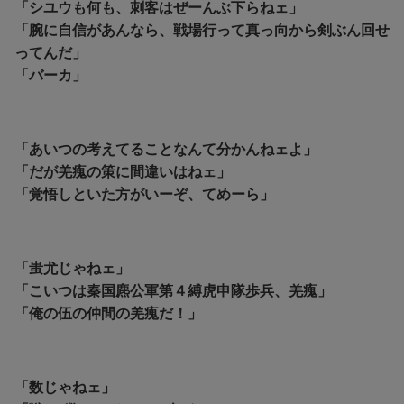
「シユウも何も、刺客はぜーんぶ下らねェ」
「腕に自信があんなら、戦場行って真っ向から剣ぶん回せ
ってんだ」
「バーカ」
「あいつの考えてることなんて分かんねェよ」
「だが羌瘣の策に間違いはねェ」
「覚悟しといた方がいーぞ、てめーら」
「蚩尤じゃねェ」
「こいつは秦国麃公軍第４縛虎申隊歩兵、羌瘣」
「俺の伍の仲間の羌瘣だ！」
「数じゃねェ」