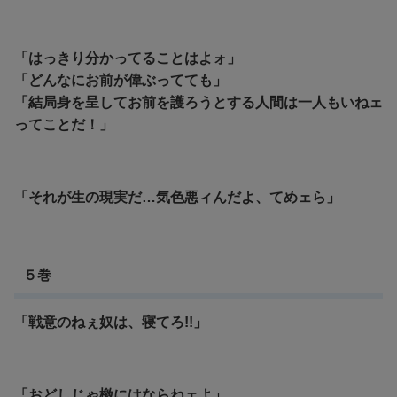
「はっきり分かってることはよォ」
「どんなにお前が偉ぶってても」
「結局身を呈してお前を護ろうとする人間は一人もいねェ
ってことだ！」
「それが生の現実だ…気色悪ィんだよ、てめェら」
５巻
「戦意のねぇ奴は、寝てろ!!」
「おどしじゃ檄にはならねェよ」