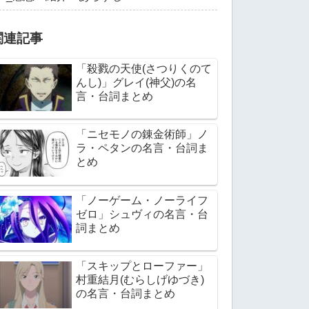
関連記事
「殺戮の天使(さつりくのて
んし)」グレイ(神父)の名
言・台詞まとめ
「ニセモノの錬金術師」ノ
ラ・ペタンの名言・台詞ま
とめ
「ノーゲーム・ノーライフ
ゼロ」シュヴィの名言・台
詞まとめ
「スキップとローファー」
村重結月(むらしげゆづき)
の名言・台詞まとめ