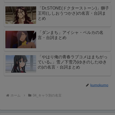
「Dr.STONE(ドクターストーン)」獅子
王司(ししおうつかさ)の名言・台詞ま
とめ
「ダンまち」アイシャ・ベルカの名
言・台詞まとめ
「やはり俺の青春ラブコメはまちがっ
ている｡」雪ノ下雪乃(ゆきのしたゆき
の)の名言・台詞まとめ
kumokumo
ホーム
04_キャラ別の名言