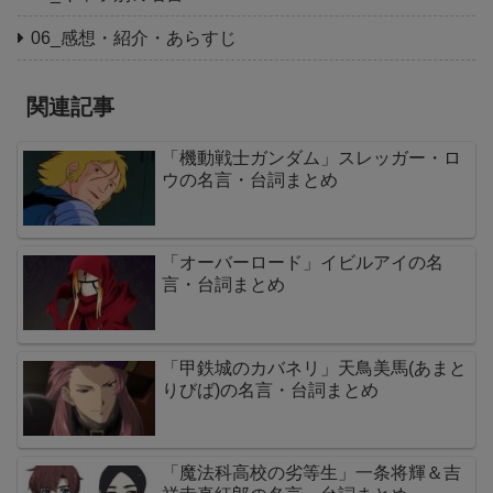
06_感想・紹介・あらすじ
関連記事
「機動戦士ガンダム」スレッガー・ロ
ウの名言・台詞まとめ
「オーバーロード」イビルアイの名
言・台詞まとめ
「甲鉄城のカバネリ」天鳥美馬(あまと
りびば)の名言・台詞まとめ
「魔法科高校の劣等生」一条将輝＆吉