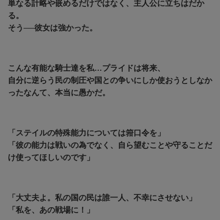
単なる計略や嵌めるだけではなく、主人公に立ちはだか
る。
そう──彼女は強かった。
こんな有能な騎士達を私…プライドは将来、
自分に逆らう民の制圧や国との争いにしか使おうとしなか
ったなんて、本当に愚かだ。
「ステイルの特殊能力については箝口令を」
「彼の能力は戦いの為でなく、自ら望むことや守ることだ
け使ってほしいのです」
「大丈夫よ。私の国の民は誰一人、不幸にさせない」
「私を、あの戦場に！」