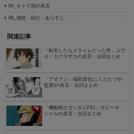
04_キャラ別の名言
06_感想・紹介・あらすじ
関連記事
「転生したらスライムだった件」ユウ
キ・カグラザカの名言・台詞まとめ
「アオアシ」福田達也(ふくだたつや、
監督)の名言・台詞まとめ
「機動戦士ガンダムF91」ザビーネ・
シャルの名言・台詞まとめ