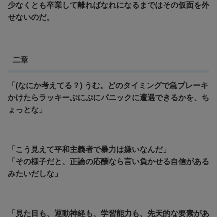
少なくとも卒業して離ればなれになるまではその仮面を外
せないのだ。
二章
「(なにか考えてる？) うむ。どのタイミングで急ブレーキ
かけたらラッキーぷにぷにパニックに遭遇できるかを、ち
ょっとな」
「こう見えて平和主義者で暴力は嫌いなんだ」
「その様子だと、正論の応酬なら言い負かせる自信がある
みたいだしな」
「見た目も、運動神経も、学習能力も、先天的な要素があ