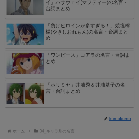
イ」ハサウェイ(マフティー)の名言・
台詞まとめ
「負けヒロインが多すぎる！」焼塩檸
檬(やきしおれもん)の名言・台詞まと
め
「ワンピース」コアラの名言・台詞ま
とめ
「ホリミヤ」井浦秀＆井浦基子の名
言・台詞まとめ
kumokumo
ホーム
04_キャラ別の名言