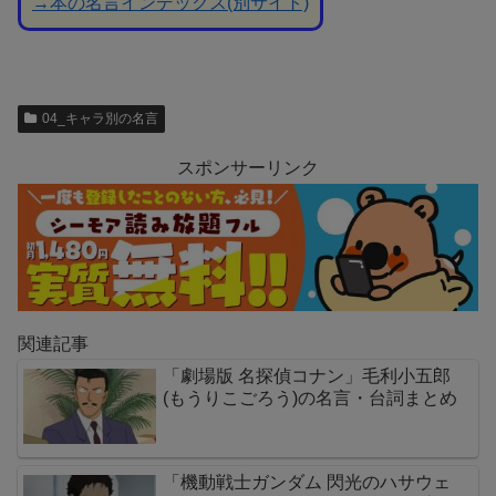
→本の名言インデックス(別サイト)
04_キャラ別の名言
スポンサーリンク
関連記事
「劇場版 名探偵コナン」毛利小五郎
(もうりこごろう)の名言・台詞まとめ
「機動戦士ガンダム 閃光のハサウェ