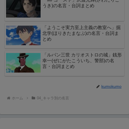
うき)の名言・台詞まとめ
「ようこそ実力至上主義の教室へ」掘
北学(ほりきたまなぶ)の名言・台詞ま
とめ
「ルパン三世 カリオストロの城」銭形
幸一(ぜにがたこういち、警部)の名
言・台詞まとめ
kumokumo
ホーム
04_キャラ別の名言