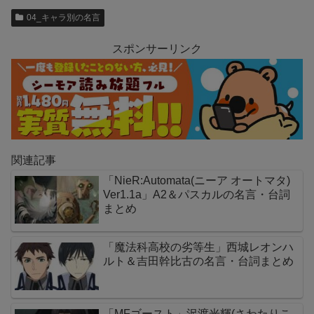
04_キャラ別の名言
スポンサーリンク
関連記事
「NieR:Automata(ニーア オートマタ)
Ver1.1a」A2＆パスカルの名言・台詞
まとめ
「魔法科高校の劣等生」西城レオンハ
ルト＆吉田幹比古の名言・台詞まとめ
「MFゴースト」沢渡光輝(さわたりこ