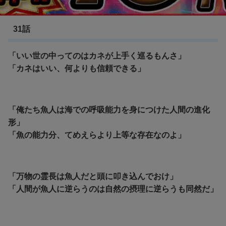
ワンピース 東の海(イーストブルー)編
31話
「いい世の中ってのはカネが上手く巡るもんさ」
「カネはいい、何よりも信頼できる」
「俺たち魚人は海での呼吸能力を身につけた人間の進化
形」
「魚の能力分、てめえらより上等な存在なのよ」
「万物の霊長は魚人だと頭に叩き込んでおけ」
「人間が魚人に逆らうのは自然の摂理に逆らうも同然だ」