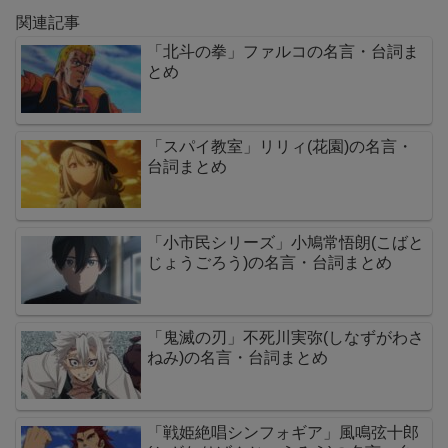
関連記事
「北斗の拳」ファルコの名言・台詞ま
とめ
「スパイ教室」リリィ(花園)の名言・
台詞まとめ
「小市民シリーズ」小鳩常悟朗(こばと
じょうごろう)の名言・台詞まとめ
「鬼滅の刃」不死川実弥(しなずがわさ
ねみ)の名言・台詞まとめ
「戦姫絶唱シンフォギア」風鳴弦十郎