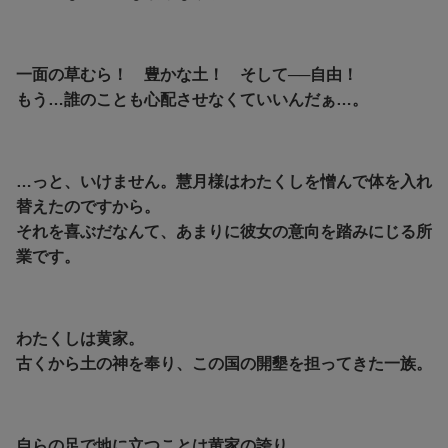
一面の草むら！ 豊かな土！ そして──自由！
もう…誰のことも心配させなくていいんだぁ…。
…っと、いけません。慧月様はわたくしを憎んで体を入れ
替えたのですから。
それを喜ぶだなんて、あまりに彼女の意向を踏みにじる所
業です。
わたくしは黄家。
古くから土の神を奉り、この国の開墾を担ってきた一族。
自らの足で地に立つことは黄家の誇り。