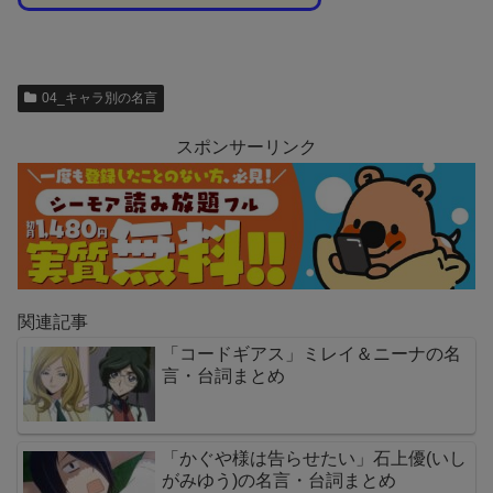
04_キャラ別の名言
スポンサーリンク
関連記事
「コードギアス」ミレイ＆ニーナの名
言・台詞まとめ
「かぐや様は告らせたい」石上優(いし
がみゆう)の名言・台詞まとめ