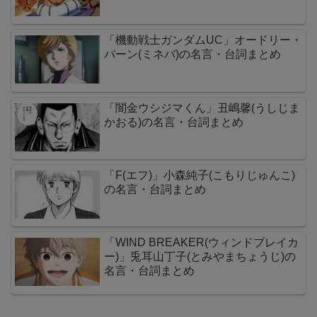
「機動戦士ガンダムUC」オードリー・
バーン(ミネバ)の名言・台詞まとめ
「闇金ウシジマくん」丑嶋馨(うしじま
かおる)の名言・台詞まとめ
「F(エフ)」小森純子(こもりじゅんこ)
の名言・台詞まとめ
「WIND BREAKER(ウィンドブレイカ
ー)」兎耳山丁子(とみやまちょうじ)の
名言・台詞まとめ