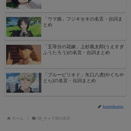
「ウマ娘」フジキセキの名言・台詞ま
とめ
「五等分の花嫁」上杉風太郎(うえすぎ
ふうたろう)の名言・台詞まとめ
「ブルーピリオド」矢口八虎(やぐちや
とら)の名言・台詞まとめ
kumokumo
ホーム
04_キャラ別の名言