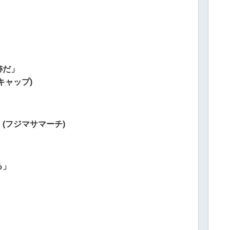
跡だ」
キャップ)
(フジマサマーチ)
る」