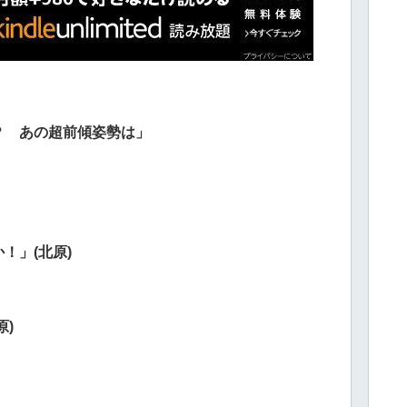
？ あの超前傾姿勢は」
！」(北原)
)