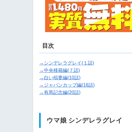
目次
→シンデレラグレイ(１話)
→中央移籍編(７話)
→白い稲妻編(10話)
→ジャパンカップ編(16話)
→有馬記念編(20話)
ウマ娘 シンデレラグレイ