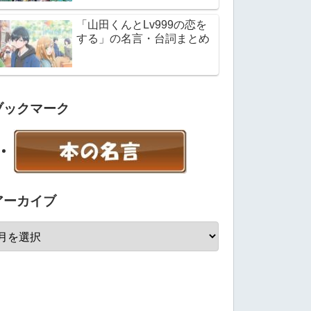
「山田くんとLv999の恋を
する」の名言・台詞まとめ
ブックマーク
アーカイブ