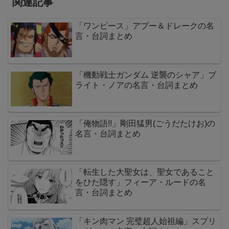
関連記事
「ワンピース」アプー＆ドレークの名
言・台詞まとめ
「機動戦士ガンダム 逆襲のシャア」ブ
ライト・ノアの名言・台詞まとめ
「俺物語!!」剛田猛男(ごうだたけお)の
名言・台詞まとめ
「転生した大聖女は、聖女であること
をひた隠す」フィーア・ルードの名
言・台詞まとめ
「キン肉マン 完璧超人始祖編」スプリ