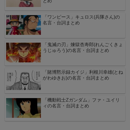
とめ
「ワンピース」キュロス(兵隊さん)の
名言・台詞まとめ
「鬼滅の刃」煉獄杏寿郎(れんごくきょ
うじゅろう)の名言・台詞まとめ
「賭博黙示録カイジ」利根川幸雄(とね
がわゆきお)の名言・台詞まとめ
「機動戦士Zガンダム」ファ・ユイリ
ィの名言・台詞まとめ