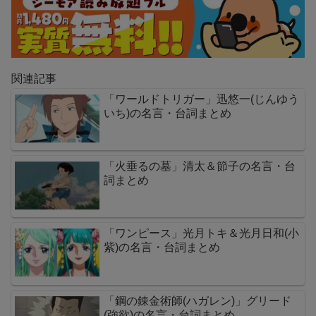
関連記事
「ワールドトリガー」迅悠一(じんゆう
いち)の名言・台詞まとめ
「火垂るの墓」清太＆節子の名言・台
詞まとめ
「ワンピース」光月トキ＆光月日和(小
紫)の名言・台詞まとめ
「鋼の錬金術師(ハガレン)」グリード
(強欲)の名言・台詞まとめ