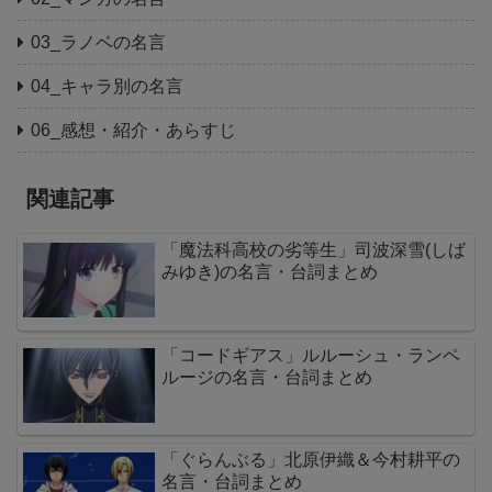
03_ラノベの名言
04_キャラ別の名言
06_感想・紹介・あらすじ
関連記事
「魔法科高校の劣等生」司波深雪(しば
みゆき)の名言・台詞まとめ
「コードギアス」ルルーシュ・ランペ
ルージの名言・台詞まとめ
「ぐらんぶる」北原伊織＆今村耕平の
名言・台詞まとめ