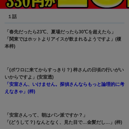
名探偵コナン ゼロの日常
１話
「春先だったら23℃、夏場だったら30℃を超えたら」
「関東ではホットよりアイスが飲まれるようですよ」(榎
本梓)
「(ポワロに来てからすっきり？) 梓さんの日頃の行いがい
いからですよ」(安室透)
「安室さん、いけません。探偵さんならもっと論理的に考
えなきゃ」(梓)
「安室さんって、朝はパン派ですか？」
「(どうして？) なんとなく、見た目で…金髪だし…」(梓)