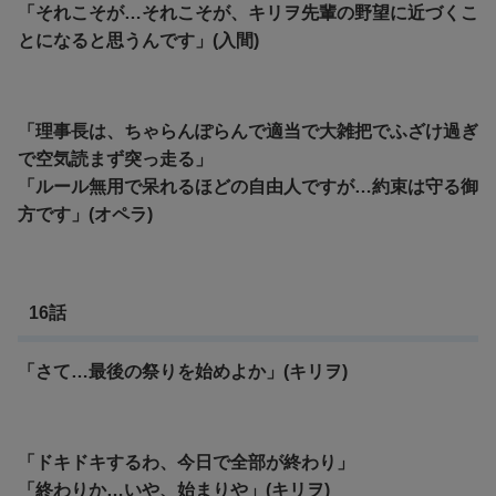
「それこそが…それこそが、キリヲ先輩の野望に近づくこ
とになると思うんです」(入間)
「理事長は、ちゃらんぽらんで適当で大雑把でふざけ過ぎ
で空気読まず突っ走る」
「ルール無用で呆れるほどの自由人ですが…約束は守る御
方です」(オペラ)
16話
「さて…最後の祭りを始めよか」(キリヲ)
「ドキドキするわ、今日で全部が終わり」
「終わりか…いや、始まりや」(キリヲ)