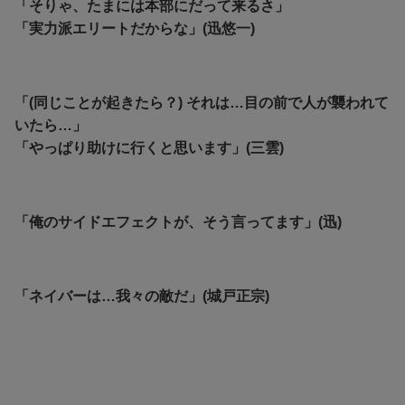
「そりゃ、たまには本部にだって来るさ」
「実力派エリートだからな」(迅悠一)
「(同じことが起きたら？) それは…目の前で人が襲われて
いたら…」
「やっぱり助けに行くと思います」(三雲)
「俺のサイドエフェクトが、そう言ってます」(迅)
「ネイバーは…我々の敵だ」(城戸正宗)