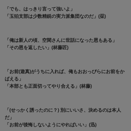
「でも、はっきり言って強いよ」
「玉狛支部は少数精鋭の実力派集団なのだ」(栞)
「俺は新人の頃、空閑さんに世話になった恩もある」
「その恩を返したい」(林藤匠)
「お前(遊真)がうちに入れば、俺もおおっぴらにお前をか
ばえる」
「本部とも正面切ってやり合える」(林藤)
「(せっかく誘ったのに？) 別にいいさ、決めるのは本人
だ」
「お前が後悔しないようにやればいい」(迅)