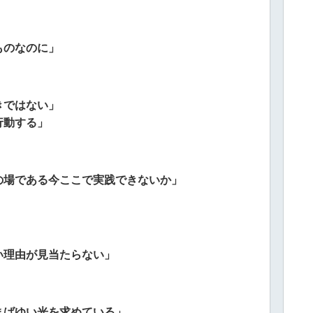
ものなのに」
きではない」
行動する」
の場である今ここで実践できないか」
い理由が見当たらない」
まばゆい光を求めている」