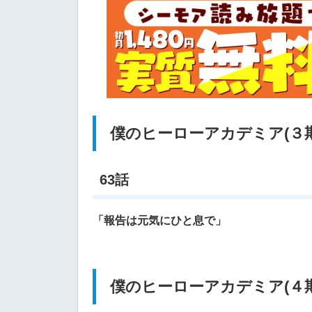
僕のヒーローアカデミア(３期
63話
「報告は元気にひと息で」
僕のヒーローアカデミア(４期