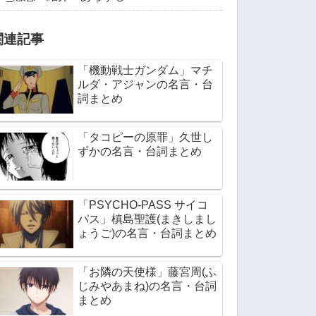
関連記事
「機動戦士ガンダム」マチ
ルダ・アジャンの名言・台
詞まとめ
「タコピーの原罪」久世し
ずかの名言・台詞まとめ
「PSYCHO-PASS サイコ
パス」槙島聖護(まきしまし
ょうご)の名言・台詞まとめ
「お隣の天使様」藤宮周(ふ
じみやあまね)の名言・台詞
まとめ