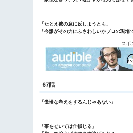
「たとえ彼の意に反しようとも」
「今誰がその力にふさわしいかプロの現場
スポ
67話
「傲慢な考えをするんじゃあない」
「事をせいては仕損じる」