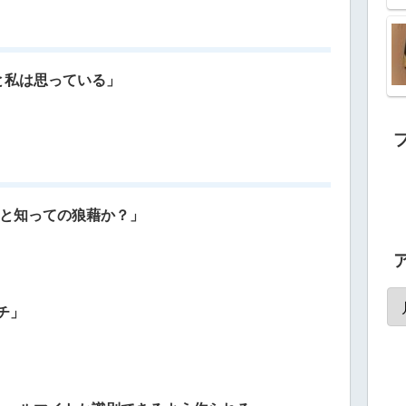
と私は思っている」
)と知っての狼藉か？」
チ」