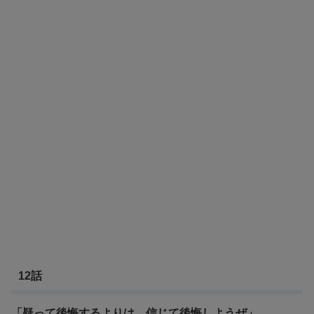
12話
「疑って後悔するよりは、信じて後悔しようぜ」