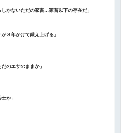
るしかないただの家畜…家畜以下の存在だ」
々が３年かけて鍛え上げる」
ただのエサのままか」
兵士か」