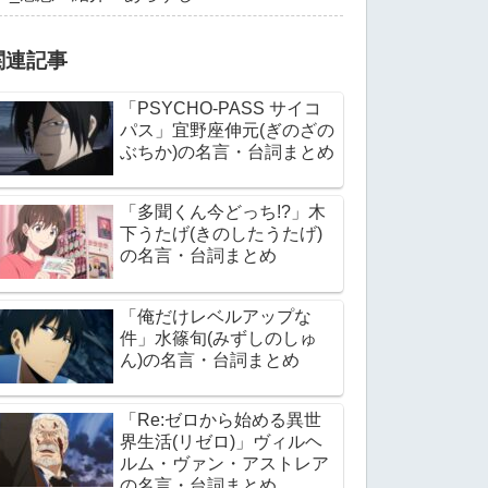
関連記事
「PSYCHO-PASS サイコ
パス」宜野座伸元(ぎのざの
ぶちか)の名言・台詞まとめ
「多聞くん今どっち!?」木
下うたげ(きのしたうたげ)
の名言・台詞まとめ
「俺だけレベルアップな
件」水篠旬(みずしのしゅ
ん)の名言・台詞まとめ
「Re:ゼロから始める異世
界生活(リゼロ)」ヴィルヘ
ルム・ヴァン・アストレア
の名言・台詞まとめ