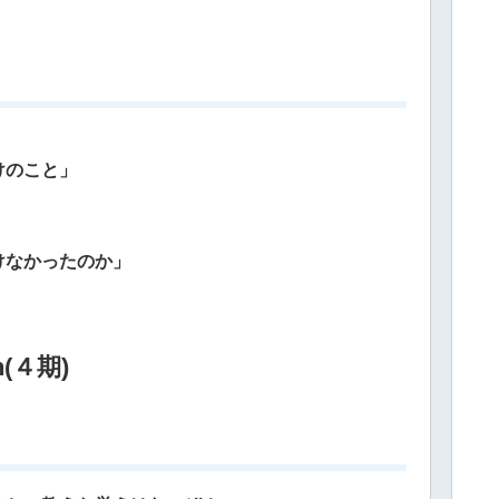
けのこと」
けなかったのか」
n(４期)