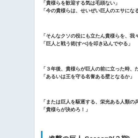
「貴様らを歓迎する気は毛頭ない」
「今の貴様らは、せいぜい巨人のエサにな
「そんなクソの役にも立たん貴様らを、我
「巨人と戦う術(すべ)を叩き込んでやる」
「３年後、貴様らが巨人の前に立った時、
「あるいは王を守る名誉ある壁となるか」
「または巨人を駆逐する、栄光ある人類の
「貴様らが決めろ！」