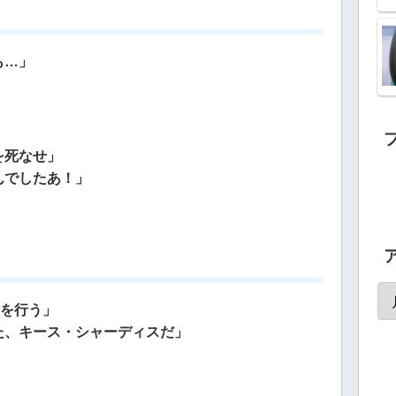
も…」
を死なせ」
んでしたあ！」
式を行う」
た、キース・シャーディスだ」