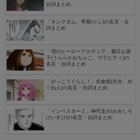
台詞まとめ
「キングダム」李斯(りし)の名言・台
詞まとめ
「僕のヒーローアカデミア」麗日お茶
子(うららかおちゃこ、ウラビティ)の
名言・台詞まとめ
「がっこうぐらし！」佐倉慈(先生、め
ぐねえ)の名言・台詞まとめ
「インベスターＺ」神代圭介(かみしろ
けいすけ)の名言・台詞まとめ