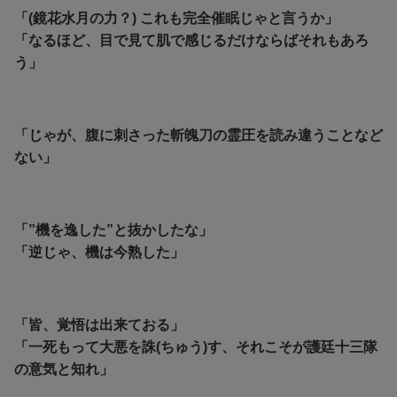
「(鏡花水月の力？) これも完全催眠じゃと言うか」
「なるほど、目で見て肌で感じるだけならばそれもあろ
う」
「じゃが、腹に刺さった斬魄刀の霊圧を読み違うことなど
ない」
「”機を逸した”と抜かしたな」
「逆じゃ、機は今熟した」
「皆、覚悟は出来ておる」
「一死もって大悪を誅(ちゅう)す、それこそが護廷十三隊
の意気と知れ」