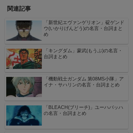
関連記事
「新世紀エヴァンゲリオン」碇ゲンド
ウ(いかりげんどう)の名言・台詞まと
め
「キングダム」蒙武(もうぶ)の名言・
台詞まとめ
「機動戦士ガンダム 第08MS小隊」ア
イナ・サハリンの名言・台詞まとめ
「BLEACH(ブリーチ)」ユーハバッハ
の名言・台詞まとめ