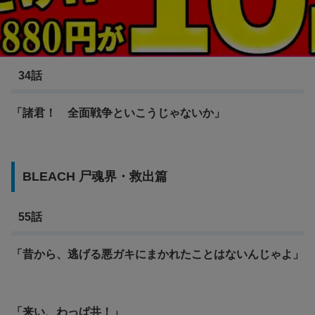
BLEACH 尸魂界・潜入篇
34話
「諸君！ 全面戦争といこうじゃないか」
BLEACH 尸魂界・救出篇
55話
「昔から、逃げる悪ガキにまかれたことはないんじゃよ」
「来い、わっぱ共！」