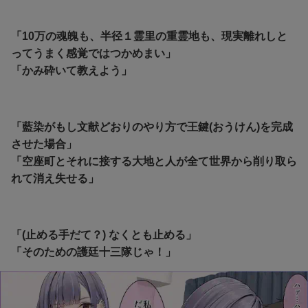
「10万の魂魄も、半径１霊里の重霊地も、現実離れしと
ってうまく感覚ではつかめまい」
「かみ砕いて教えよう」
「藍染がもし文献どおりのやり方で王鍵(おうけん)を完成
させた場合」
「空座町とそれに接する大地と人が全て世界から削り取ら
れて消え失せる」
「(止める手だて？) なくとも止める」
「そのための護廷十三隊じゃ！」