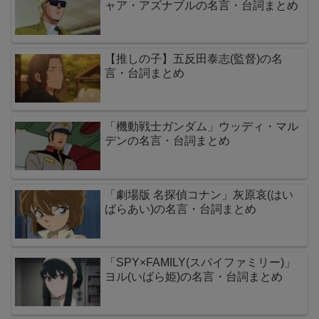
ャア・アズナブルの名言・台詞まとめ
【推しの子】五反田泰志(監督)の名
言・台詞まとめ
「機動戦士ガンダム」ウッディ・マル
デンの名言・台詞まとめ
「劇場版 名探偵コナン」灰原哀(はい
ばらあい)の名言・台詞まとめ
「SPY×FAMILY(スパイファミリー)」
ヨル(いばら姫)の名言・台詞まとめ