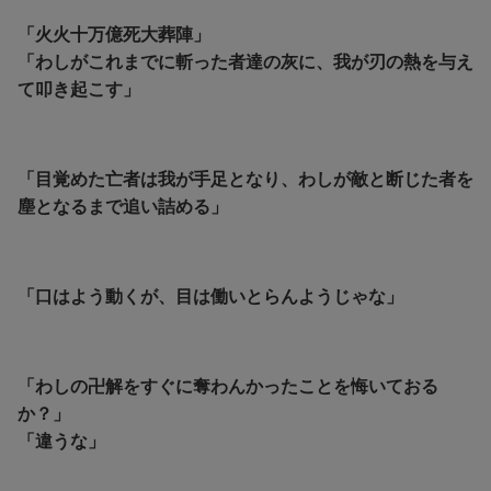
「火火十万億死大葬陣」
「わしがこれまでに斬った者達の灰に、我が刃の熱を与え
て叩き起こす」
「目覚めた亡者は我が手足となり、わしが敵と断じた者を
塵となるまで追い詰める」
「口はよう動くが、目は働いとらんようじゃな」
「わしの卍解をすぐに奪わんかったことを悔いておる
か？」
「違うな」