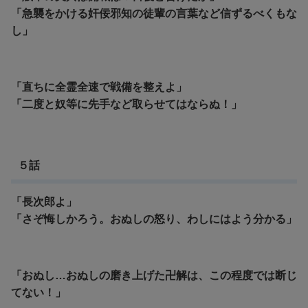
「急襲をかける奸佞邪知の徒輩の言葉など信ずるべくもな
し」
「直ちに全霊全速で戦備を整えよ」
「二度と奴等に先手など取らせてはならぬ！」
５話
「長次郎よ」
「さぞ悔しかろう。おぬしの怒り、わしにはよう分かる」
「おぬし…おぬしの磨き上げた卍解は、この程度では断じ
てない！」