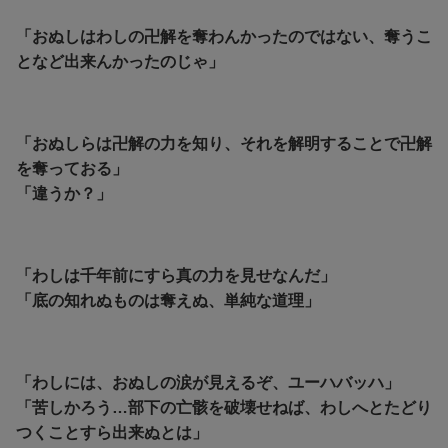
「おぬしはわしの卍解を奪わんかったのではない、奪うこ
となど出来んかったのじゃ」
「おぬしらは卍解の力を知り、それを解明することで卍解
を奪っておる」
「違うか？」
「わしは千年前にすら真の力を見せなんだ」
「底の知れぬものは奪えぬ、単純な道理」
「わしには、おぬしの涙が見えるぞ、ユーハバッハ」
「苦しかろう…部下の亡骸を破壊せねば、わしへとたどり
つくことすら出来ぬとは」