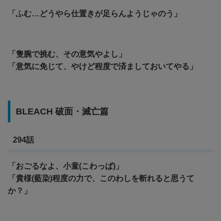
「ふむ…どうやら仕置きが足らんようじゃのう」
「隻腕で挑む、その意気やよし」
「意気に免じて、やけど程度で済ましておいてやる」
BLEACH 破面・滅亡篇
294話
「おごるなよ、小童(こわっぱ)」
「貴様(藍染)程度の力で、このわしを斬れると思うて
か？」