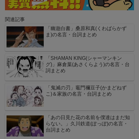
関連記事
「幽遊白書」桑原和真(くわばらかず
ま)の名言・台詞まとめ
「SHAMAN KING(シャーマンキン
グ)」麻倉葉(あさくらよう)の名言・台
詞まとめ
「鬼滅の刃」竈門禰豆子(かまどねず
こ)＆家族の名言・台詞まとめ
「あの日見た花の名前を僕達はまだ知
らない。」久川鉄道(ぽっぽ)の名言・
台詞まとめ