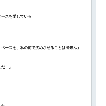
ベースを愛している」
トベースを、私の前で沈めさせることは出来ん」
スだ！」
」
した。