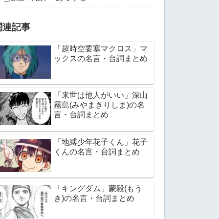
関連記事
「超時空要塞マクロス」マ
ックスの名言・台詞まとめ
「来世は他人がいい」深山
霧島(みやまきりしま)の名
言・台詞まとめ
「地縛少年花子くん」花子
くんの名言・台詞まとめ
「キングダム」蒙毅(もう
き)の名言・台詞まとめ