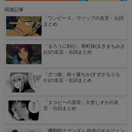
関連記事
「ワンピース」ウソップの名言・台詞
まとめ
「るろうに剣心」巻町操(まきまちみさ
お)の名言・台詞まとめ
「ざつ旅」鈴ヶ森ちか(すずがもりち
か)の名言・台詞まとめ
「タコピーの原罪」久世しずかの名
言・台詞まとめ
「機動戦士ガンダム 鉄血のオルフェン