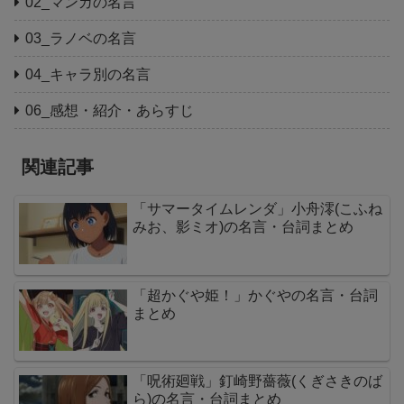
02_マンガの名言
03_ラノベの名言
04_キャラ別の名言
06_感想・紹介・あらすじ
関連記事
「サマータイムレンダ」小舟澪(こふね
みお、影ミオ)の名言・台詞まとめ
「超かぐや姫！」かぐやの名言・台詞
まとめ
「呪術廻戦」釘崎野薔薇(くぎさきのば
ら)の名言・台詞まとめ