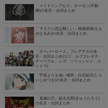
「メイドインアビス」オーゼン(不動
卿)の名言・台詞まとめ
「ヲタクに恋は難しい」桃瀬成海(もも
せなるみ)の名言・台詞まとめ
「オーバーロード」プレアデスの名
言・台詞まとめ(ユリ、ルプスレギナ、
ナーベラル、シズ、ソリュシャン、エ
ントマ)
「宇宙よりも遠い場所」白石結月(しら
いしゆづき)の名言・台詞まとめ
「鬼滅の刃」妓夫太郎(ぎゅうたろう)
の名言・台詞まとめ