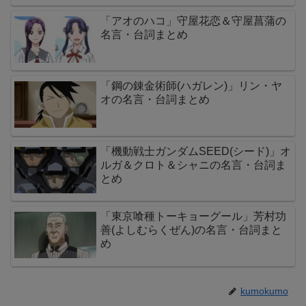
「アオのハコ」守屋花恋＆守屋菖蒲の
名言・台詞まとめ
「鋼の錬金術師(ハガレン)」リン・ヤ
オの名言・台詞まとめ
「機動戦士ガンダムSEED(シード)」オ
ルガ＆クロト＆シャニの名言・台詞ま
とめ
「東京喰種トーキョーグール」芳村功
善(よしむらくぜん)の名言・台詞まと
め
kumokumo