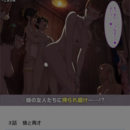
３話 狼と商才