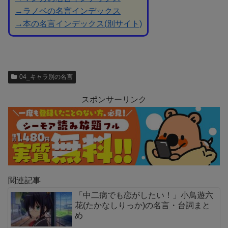
→ラノベの名言インデックス
→本の名言インデックス(別サイト)
04_キャラ別の名言
スポンサーリンク
関連記事
「中二病でも恋がしたい！」小鳥遊六
花(たかなしりっか)の名言・台詞まと
め