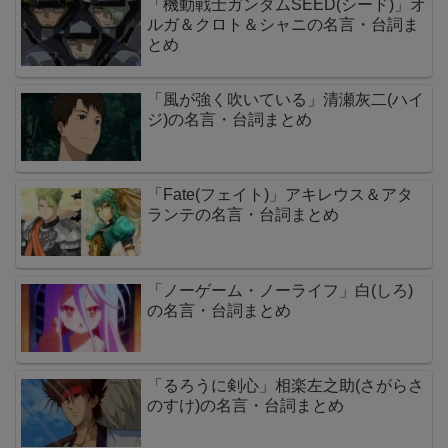
「機動戦士ガンダムSEED(シード)」オ
ルガ＆クロト＆シャニの名言・台詞ま
とめ
「風が強く吹いている」清瀬灰二(ハイ
ジ)の名言・台詞まとめ
「Fate(フェイト)」アキレウス＆アタ
ランテの名言・台詞まとめ
「ノーゲーム・ノーライフ」白(しろ)
の名言・台詞まとめ
「るろうに剣心」相楽左之助(さがらさ
のすけ)の名言・台詞まとめ