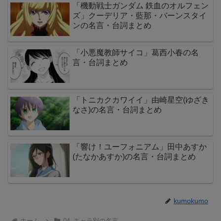
「機動戦士ガンダム 鉄血のオルフェン
ズ」クーデリア・藍那・バーンスタイ
ンの名言・台詞まとめ
「小悪魔教師サイコ」葛西小春の名
言・台詞まとめ
「トニカクカワイイ」由崎星空(ゆざき
なさ)の名言・台詞まとめ
「響け！ユーフォニアム」田中あすか
(たなかあすか)の名言・台詞まとめ
kumokumo
ホーム
04_キャラ別の名言