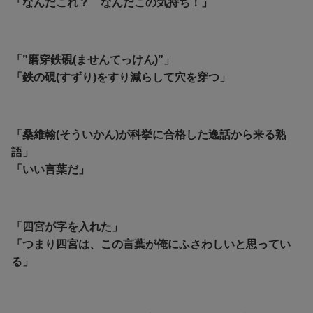
「なんだこれ？ なんだこの気持ち！」
「”磨穿鉄硯(ませんてっけん)”」
「鉄の硯(すずり)をすり減らして穴を穿つ」
「桑維翰(そういかん)が科挙に合格した逸話から来る熟
語」
「いい言葉だ」
「四宮が字を入れた」
「つまり四宮は、この言葉が俺にふさわしいと思ってい
る」