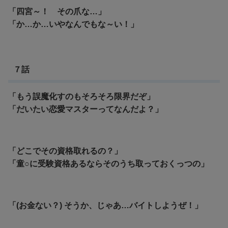
「四宮～！ その爪な…」
「か…か…いやなんでもな～い！」
７話
「もう誤魔化すのもそろそろ限界だぞ」
「だいたい恋愛マスターってなんだよ？」
「どこでその資格取れるの？」
「童○に受験資格あるならそのうち取っておくっつの」
「(お金ない？) そうか、じゃあ…バイトしようぜ！」