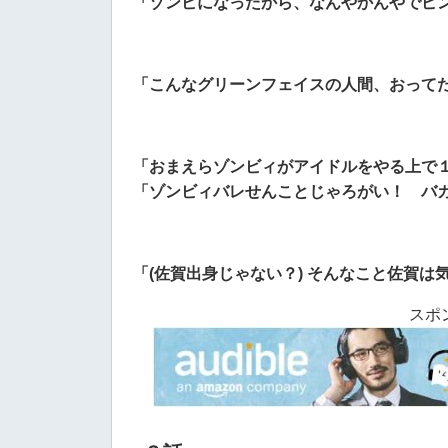
「ゾンビになったから、なんやかんやでピ
「こんなグリーンフェイスの人間、おって
「おまえらゾンビィがアイドルをやる上で
「ゾンビィバレせんことじゃろがい！ バ
「(佐賀出身じゃない？) そんなこと佐賀は
スポ