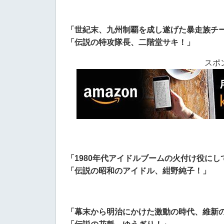
「世紀末、九州制覇を成し遂げた暴走族チー
「伝説の特攻隊長、二階堂サキ！」
スポ
「1980年代アイドルブームの火付け役に
「伝説の昭和のアイドル、紺野純子！」
「幕末から明治にかけた激動の時代、維新