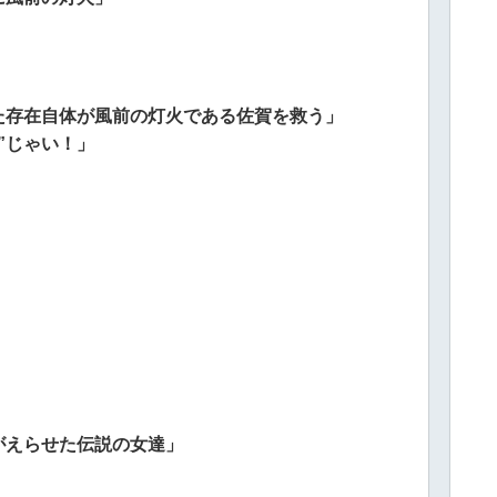
た存在自体が風前の灯火である佐賀を救う」
”じゃい！」
がえらせた伝説の女達」