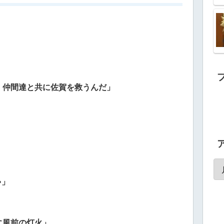
、仲間達と共に佐賀を救うんだ」
ゃ」
に風前の灯火」