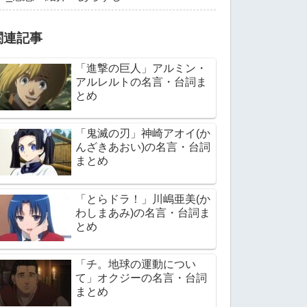
関連記事
「進撃の巨人」アルミン・
アルレルトの名言・台詞ま
とめ
「鬼滅の刃」神崎アオイ(か
んざきあおい)の名言・台詞
まとめ
「とらドラ！」川嶋亜美(か
わしまあみ)の名言・台詞ま
とめ
「チ。地球の運動につい
て」オクジーの名言・台詞
まとめ