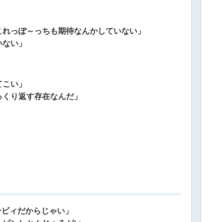
これっぽ～っちも期待なんかしていない」
いない」
てこい」
っくり返す存在なんだ」
ンビィだからじゃい」