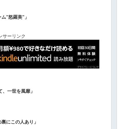
ム”怒羅美”」
ンサーリンク
して、一世を風靡」
の裏にこの人あり」