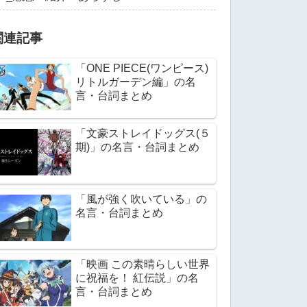
関連記事
「ONE PIECE(ワンピース)
リトルガーデン編」の名
言・台詞まとめ
「文豪ストレイドッグス(５
期)」の名言・台詞まとめ
「風が強く吹いている」の
名言・台詞まとめ
「映画 この素晴らしい世界
に祝福を！ 紅伝説」の名
言・台詞まとめ