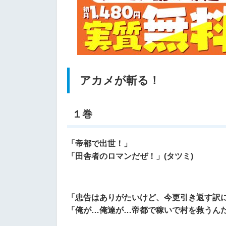
アカメが斬る！
１巻
「帝都で出世！」
「田舎者のロマンだぜ！」(タツミ)
「忠告はありがたいけど、今更引き返す訳
「俺が…俺達が…帝都で稼いで村を救うんだ