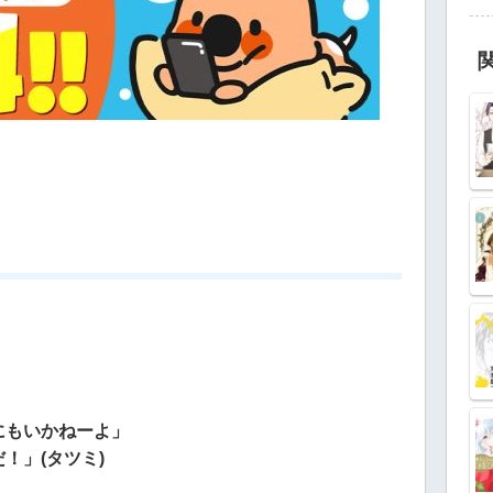
にもいかねーよ」
！」(タツミ)