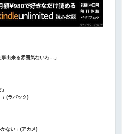
仕事出来る雰囲気ないわ…」
だ」
」(ラバック)
かない」(アカメ)