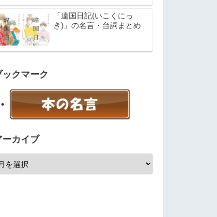
「違国日記(いこくにっ
き)」の名言・台詞まとめ
ブックマーク
アーカイブ