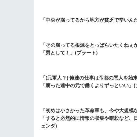
「中央が腐ってるから地方が貧乏で辛いんだ
「その腐ってる根源をとっぱらいたくねぇ
「男として！」(ブラート)
「(元軍人？) 俺達の仕事は帝都の悪人を始
「腐った連中の元で働くよりずっといい」(
「初めは小さかった革命軍も、今や大規模
「すると必然的に情報の収集や暗殺など、日
ェンダ)