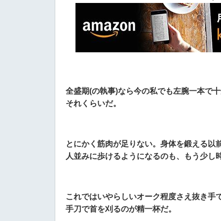
全盛期(の執事)なら今の私でも左腕一本で
それくらいだ。
とにかく筋肉が足りない。身体を鍛える以
人並みに歩けるようになるのも、もう少し
これではいやらしいオーク程度さえ抜き手
手刀で首を刈るのが精一杯だ。