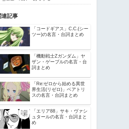
関連記事
「コードギアス」C.C.(シー
ツー)の名言・台詞まとめ
「機動戦士Zガンダム」ヤ
ザン・ゲーブルの名言・台
詞まとめ
「Re:ゼロから始める異世
界生活(リゼロ)」ベアトリ
スの名言・台詞まとめ
「エリア88」サキ・ヴァシ
ュタールの名言・台詞まと
め