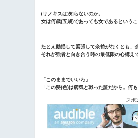
(リノキスは)知らないのか。
女は何歳(五歳)であっても女であるという
たとえ動揺して緊張して余裕がなくとも、
それが強者と向き合う時の最低限の心構え
「このままでいいわ」
「この髪(色)は病気と戦った証だから。何
スポ