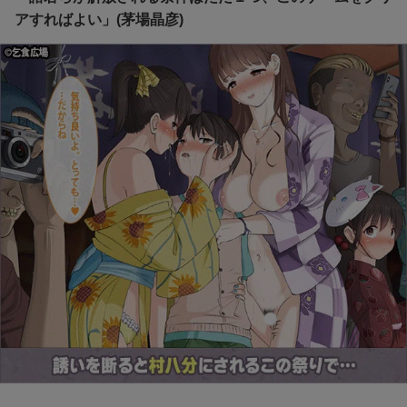
アすればよい」(茅場晶彦)