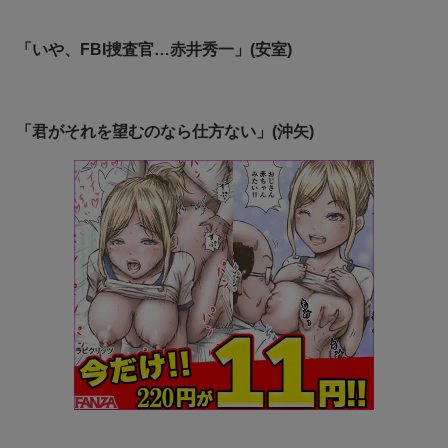
「いや、FBI捜査官…赤井秀一」(安室)
「君がそれを望むのなら仕方ない」(沖矢)