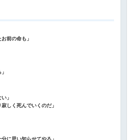
たお前の命も」
る」
ない」
り寂しく死んでいくのだ」
」
十分に思い知らせてやる」