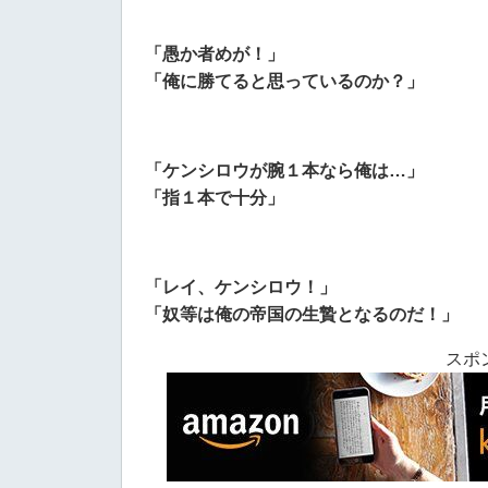
「愚か者めが！」
「俺に勝てると思っているのか？」
「ケンシロウが腕１本なら俺は…」
「指１本で十分」
「レイ、ケンシロウ！」
「奴等は俺の帝国の生贄となるのだ！」
スポ