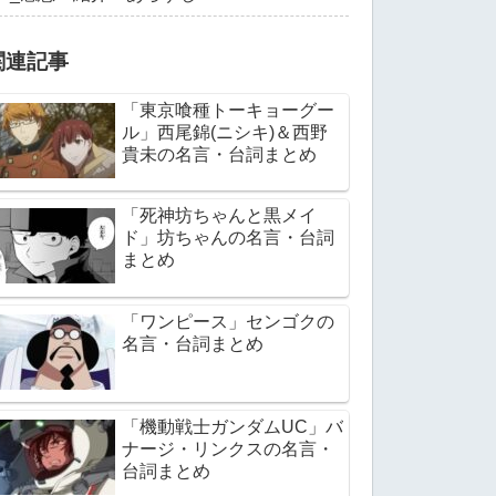
関連記事
「東京喰種トーキョーグー
ル」西尾錦(ニシキ)＆西野
貴未の名言・台詞まとめ
「死神坊ちゃんと黒メイ
ド」坊ちゃんの名言・台詞
まとめ
「ワンピース」センゴクの
名言・台詞まとめ
「機動戦士ガンダムUC」バ
ナージ・リンクスの名言・
台詞まとめ