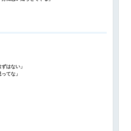
はずはない」
思ってな」
」