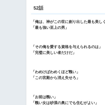
52話
「俺は、神がこの世に創り出した最も美し
「最も強い至上の男」
「その俺を愛する資格を与えられるのは」
「完璧に美しい者だけだ」
「わめけばわめくほど醜い」
「この宮殿から消え失せろ」
「お前は醜い」
「醜い女は砂漠の奥にでも住むがよい」