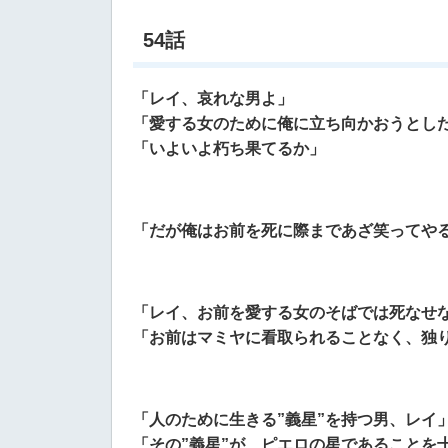
54話
「レイ、哀れな男よ」
「愛する女のために俺に立ち向かおうとし
「いよいよ朽ち果てるか」
「だが俺はお前を死に際まであざ笑ってや
「レイ、お前を愛する女のそばでは死なせ
「お前はマミヤに看取られることなく、独
「人のために生きる”義星”を持つ男、レイ
「その”義星”が、ピエロの星であることを