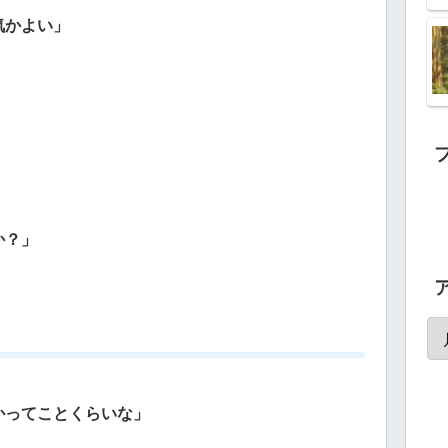
気かよい」
か？」
かってことくらいな」