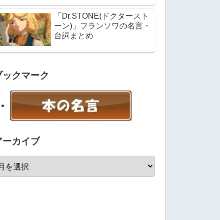
「Dr.STONE(ドクタースト
ーン)」フランソワの名言・
台詞まとめ
ブックマーク
アーカイブ