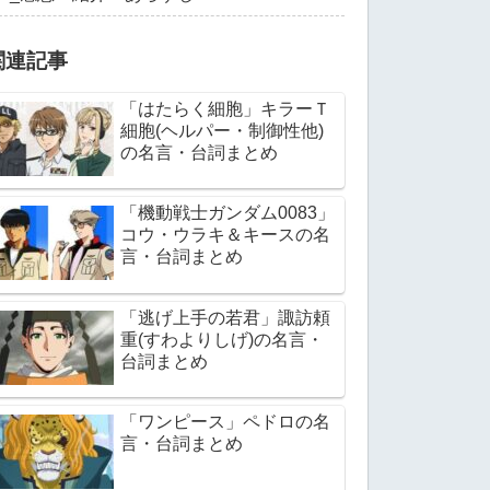
関連記事
「はたらく細胞」キラーＴ
細胞(ヘルパー・制御性他)
の名言・台詞まとめ
「機動戦士ガンダム0083」
コウ・ウラキ＆キースの名
言・台詞まとめ
「逃げ上手の若君」諏訪頼
重(すわよりしげ)の名言・
台詞まとめ
「ワンピース」ペドロの名
言・台詞まとめ