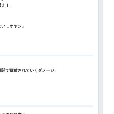
思え！」
よい…オヤジ」
戦闘で蓄積されていくダメージ」