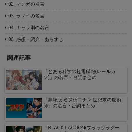
02_マンガの名言
03_ラノベの名言
04_キャラ別の名言
06_感想・紹介・あらすじ
関連記事
「とある科学の超電磁砲(レールガ
ン)」の名言・台詞まとめ
「劇場版 名探偵コナン 世紀末の魔術
師」の名言・台詞まとめ
「BLACK LAGOON(ブラックラグー