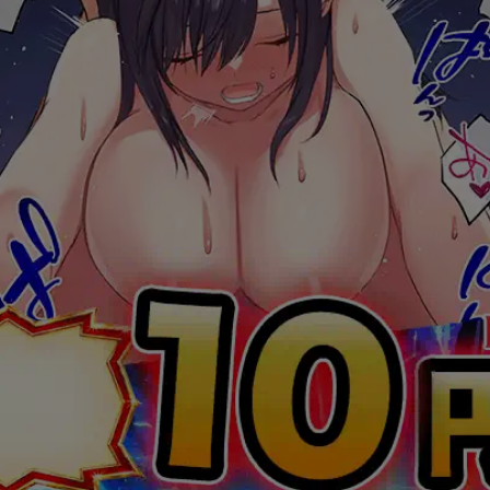
戦闘妖精・雪風