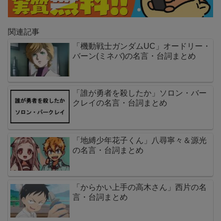
関連記事
「機動戦士ガンダムUC」オードリー・
バーン(ミネバ)の名言・台詞まとめ
「誰が勇者を殺したか」ソロン・バー
クレイの名言・台詞まとめ
「地縛少年花子くん」八尋寧々＆源光
の名言・台詞まとめ
「からかい上手の高木さん」西片の名
言・台詞まとめ