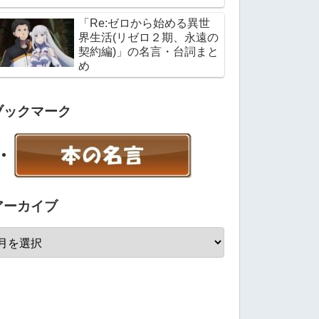
「Re:ゼロから始める異世
界生活(リゼロ２期、永遠の
契約編)」の名言・台詞まと
め
ブックマーク
アーカイブ