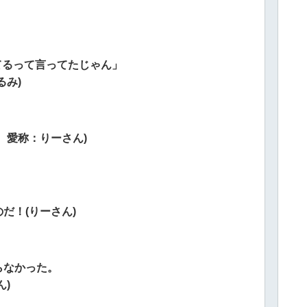
てるって言ってたじゃん」
るみ)
、愛称：りーさん)
だ！(りーさん)
らなかった。
)