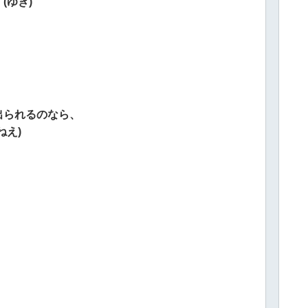
(ゆき)
出られるのなら、
ねえ)