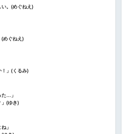
い。(めぐねえ)
(めぐねえ)
！」(くるみ)
った…」
」(ゆき)
よね」