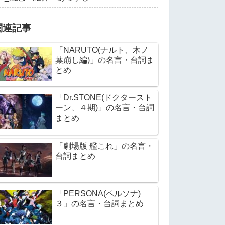
関連記事
「NARUTO(ナルト、木ノ
葉崩し編)」の名言・台詞ま
とめ
「Dr.STONE(ドクタースト
ーン、４期)」の名言・台詞
まとめ
「劇場版 艦これ」の名言・
台詞まとめ
「PERSONA(ペルソナ)
３」の名言・台詞まとめ