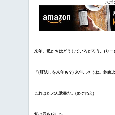
スポ
来年、私たちはどうしているだろう。(りー
「(肝試しを来年も？) 来年…そうね、約束よ
これはたぶん遺書だ。(めぐねえ)
私は罪を犯した。